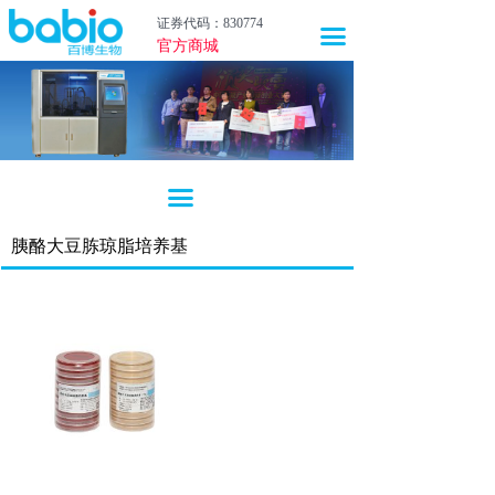
首页
证券代码：830774
끀
官方商城
关于我们
新闻中心
产品中心
끀
技术服务
胰酪大豆胨琼脂培养基
职业生涯
投资者关系
上市联盟